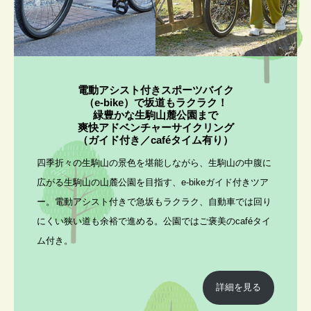
電動アシスト付きスポーツバイク
（e-bike）で坂道もラクラク！
緑豊かな生駒山麓公園まで
爽快アドベンチャーサイクリング
（ガイド付き／caféタイム有り
）
四季折々の生駒山の景色を堪能しながら、生駒山の中腹に
広がる生駒山の山麓公園を目指す、e-bikeガイド付きツア
ー。電動アシスト付きで急坂もラクラク、自動車では回り
にくい狭い道も余裕で進める。公園ではご褒美のcaféタイ
ム付き。
詳細を見る