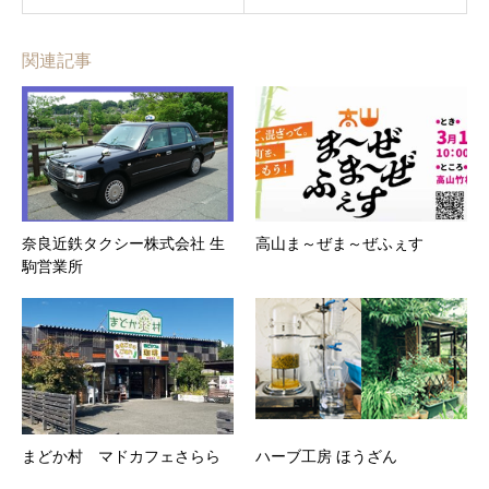
関連記事
奈良近鉄タクシー株式会社 生
高山ま～ぜま～ぜふぇす
駒営業所
まどか村 マドカフェさらら
ハーブ工房 ほうざん