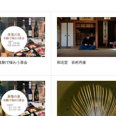
 生駒で味わう茶会
和北堂 谷村丹後