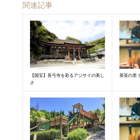
関連記事
【国宝】長弓寺を彩るアジサイの美し
茶筌の里
さ