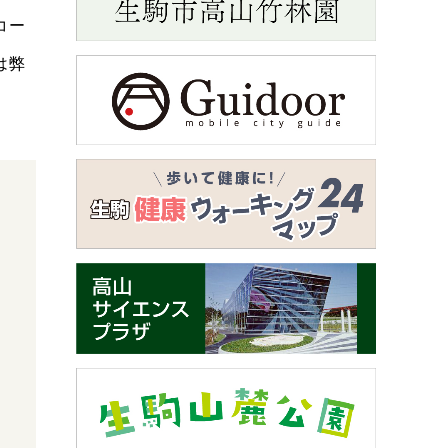
コー
は弊