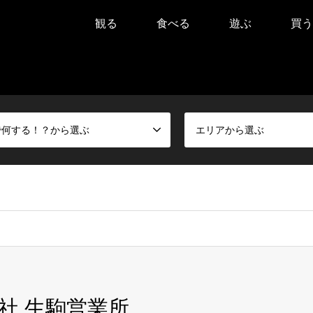
観る
食べる
遊ぶ
買う
で何する！？から選ぶ
エリアから選ぶ
社 生駒営業所