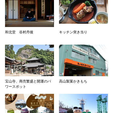
和北堂 谷村丹後
キッチン突き当り
宝山寺、商売繁盛と開運のパ
高山製菓かきもち
ワースポット