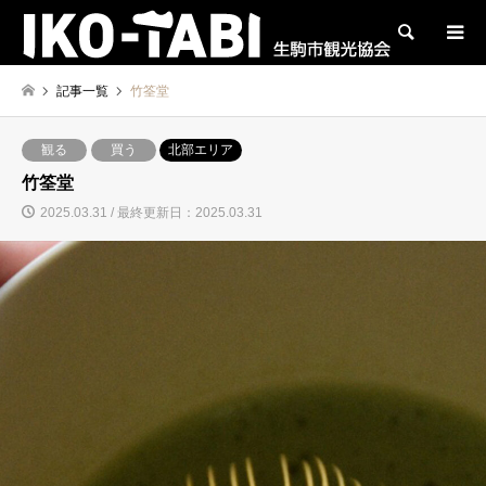
検索
記事一覧
竹筌堂
観る
買う
北部エリア
竹筌堂
2025.03.31 / 最終更新日：2025.03.31