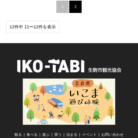
1
2
12件中 11〜12件を表示
観る
食べる
遊ぶ
買う
泊まる
イベント
お問い合わせ