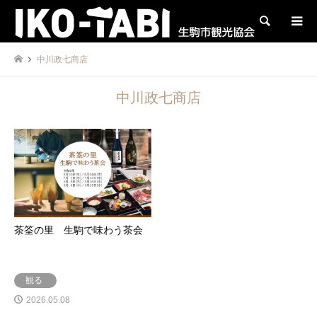
検索
中川政七商店
中川政七商店
茶筌の里 生駒で味わう茶会
観る
2026.05.08