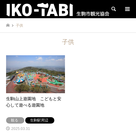
検索
子供
子供
生駒山上遊園地 こどもと安
心して遊べる遊園地
観る
生駒駅周辺
2025.03.31