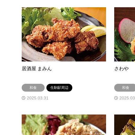
居酒屋 まみん
さわや
和食
生駒駅周辺
和食
2025.03.31
2025.03