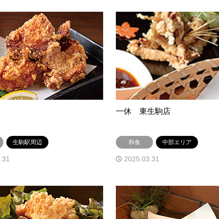
一休 東生駒店
生駒駅周辺
和食
中部エリア
.31
2025.03.31