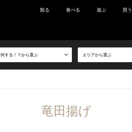
観る
食べる
遊ぶ
買う
で何する！？から選ぶ
エリアから選ぶ
竜田揚げ