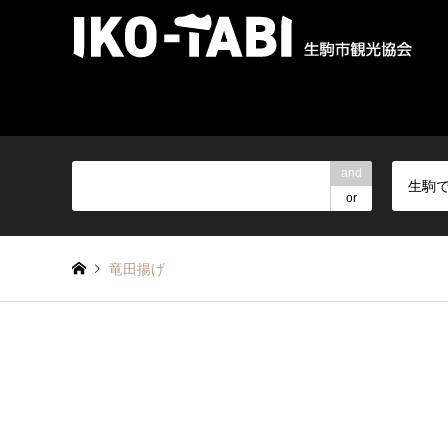
and
生駒
or
竜田揚げ