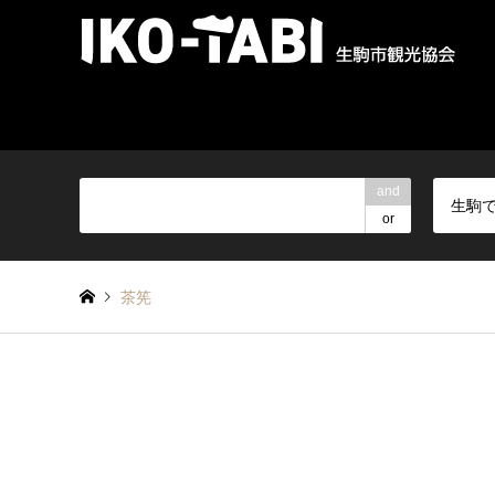
and
生駒
or
茶筅