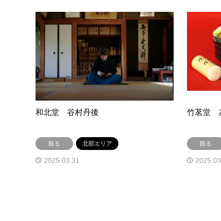
和北堂 谷村丹後
竹茗堂 
観る
北部エリア
観る
2025.03.31
2025.03