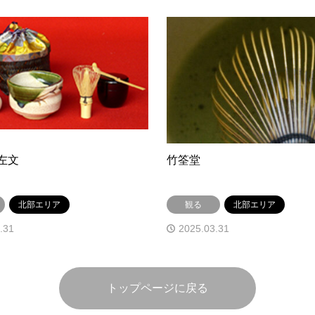
左文
竹筌堂
北部エリア
観る
北部エリア
.31
2025.03.31
トップページに戻る