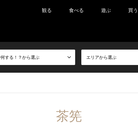
観る
食べる
遊ぶ
買う
で何する！？から選ぶ
エリアから選ぶ
茶筅