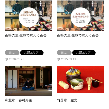
茶筌の里 生駒で味わう茶会
茶筌の里 生駒で味わう茶会
遊ぶ
北部エリア
遊ぶ
北部エリア
2026.01.21
2025.09.19
和北堂 谷村丹後
竹茗堂 左文