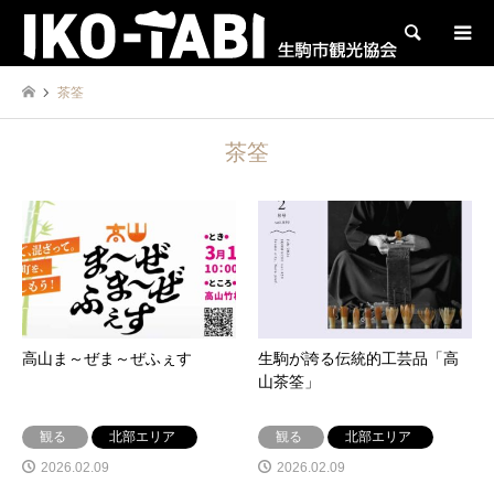
検索
茶筌
茶筌
高山ま～ぜま～ぜふぇす
生駒が誇る伝統的工芸品「高
山茶筌」
観る
北部エリア
観る
北部エリア
2026.02.09
2026.02.09