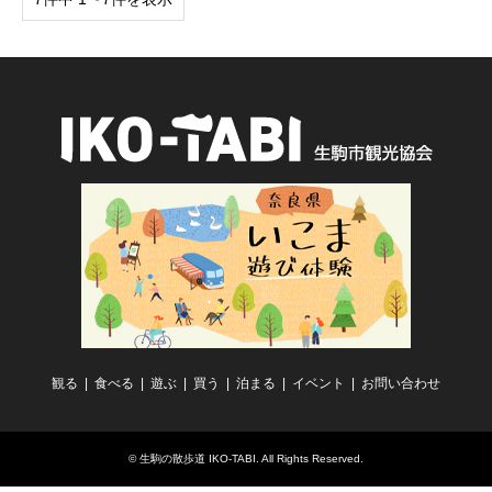
観る
食べる
遊ぶ
買う
泊まる
イベント
お問い合わせ
©
生駒の散歩道 IKO-TABI
. All Rights Reserved.